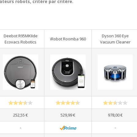
teurs robots, critère par critère.
Deebot R95MKIIde
Dyson 360 Eye
iRobot Roomba 960
Ecovacs Robotics
Vacuum Cleaner
252,55 €
529,99 €
978,00 €
-
-