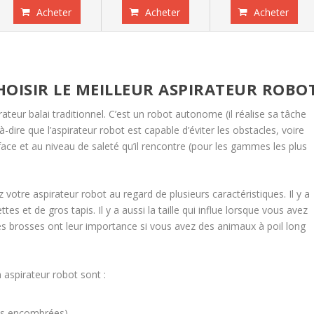
Acheter
Acheter
Acheter
OISIR LE MEILLEUR ASPIRATEUR ROBO
ateur balai traditionnel. C’est un robot autonome (il réalise sa tâche
-à-dire que l’aspirateur robot est capable d’éviter les obstacles, voire
face et au niveau de saleté qu’il rencontre (pour les gammes les plus
 votre aspirateur robot au regard de plusieurs caractéristiques. Il y a
 et de gros tapis. Il y a aussi la taille qui influe lorsque vous avez
 brosses ont leur importance si vous avez des animaux à poil long
 aspirateur robot sont :
èces encombrées)