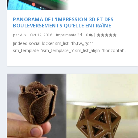
PANORAMA DE L’IMPRESSION 3D ET DES
BOULEVERSEMENTS QU’ELLE ENTRAÎNE
par
Alix
|
Oct 12, 2016
|
imprimante 3d
|
0
|
[indeed-social-locker sm_list=’fb,tw,,go1′
sm_template=’ism_template_5′ sm_list_align=’horizontal’...