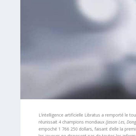
L’intelligence artificielle Libratus a remporté le
réunissait 4 champions mondiaux
(Jason Les, Don
empoché 1 766 250 dollars, faisant d’elle la pr
les joueurs ne disposent pas de toutes les inform