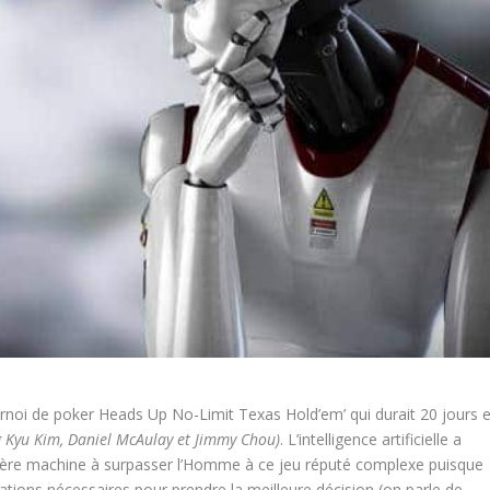
 tournoi de poker Heads Up No-Limit Texas Hold’em’ qui durait 20 jours e
g Kyu Kim, Daniel McAulay et Jimmy Chou)
. L’intelligence artificielle a
emière machine à surpasser l’Homme à ce jeu réputé complexe puisque
ations nécessaires pour prendre la meilleure décision (on parle de