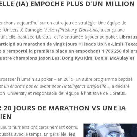
ELLE (IA) EMPOCHE PLUS D’UN MILLION
chons aujourd’hui sur un autre jeu de stratégie. Une équipe de
 l’Université Carnegie Mellon
(Pittsburg, Etats-Unis)
a conçu une
rtificielle, baptisée Libratus, et l’a entrainée à jouer au poker.
Libratu
articipé au marathon de vingt jours « Heads Up No-Limit Texa
t a remporté la première place en empochant 1 766 250 dollars
quatre champions Jason Les, Dong Kyu Kim, Daniel McAulay et
 à surpasser l’Humain au poker – en 2015, un autre programme baptisé
st un énorme pas en avant pour l’intelligence artificielle »,
a déclaré
n University et responsable de l’équipe à l’initiative de Libratus.
 20 JOURS DE MARATHON VS UNE IA
IEN
joueurs humains ont certainement connu
ussés avec le temps. En parallèle,
les