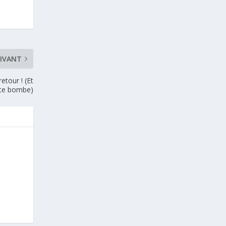
IVANT
etour ! (Et
ite bombe)