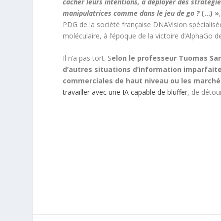
cacher leurs intentions, ­à déployer des stratégi
manipulatrices comme dans le jeu de go ?
(…) »
PDG de la société française DNAVision spécialisée
moléculaire, à l’époque de la victoire d’AlphaG
Il n’a pas tort. S
elon le professeur Tuomas San
d’autres situations d’information imparfaite
commerciales de haut niveau ou les marchés
travailler avec une IA capable de bluffer
, de détou