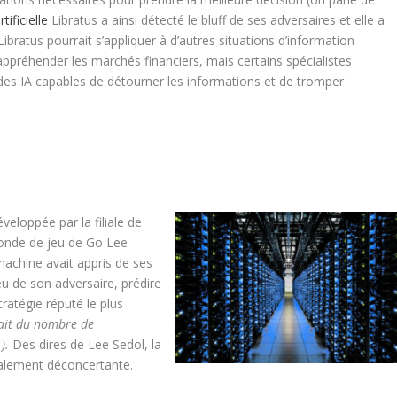
tificielle
Libratus a ainsi détecté le bluff de ses adversaires et elle a
Libratus pourrait s’appliquer à d’autres situations d’information
 appréhender les marchés financiers, mais certains spécialistes
r des IA capables de détourner les informations et de tromper
développée par la filiale de
onde de jeu de Go Lee
machine avait appris de ses
eu de son adversaire, prédire
tratégie réputé le plus
 fait du nombre de
).
Des dires de Lee Sedol, la
talement déconcertante.