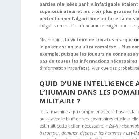
parties réalisées par l’IA infatigable étaie
superordinateur et les trois plus grosses fa
perfectionner l’algorithme au fur et à mesu
inégales en matière d’endurance exigée pour ce t
Néanmoins,
la victoire de Libratus marque
un
le poker est un jeu ultra complexe… Plus co
exemple, puisque les joueurs ne connaissent 
pas de toutes les informations nécessaires 
d’information imparfaite). Plus que des probabilité
QUID D’UNE INTELLIGENCE 
L’HUMAIN DANS LES DOMAIN
MILITAIRE ?
Ici, la machine a pu composer avec le hasard, la l
aussi avec le bluff de ses adversaires et elle a ell
estimait cette action nécessaire. «
Est-il raisonn
à tromper, dominer, dépasser les hommes ?
Est-il