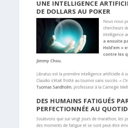
UNE INTELLIGENCE ARTIFICI
DE DOLLARS AU POKER
Nous nous pen
chercheurs de
intelligence a
a ensuite p
Hold’em » e
contre les 
Jimmy Chou.
Libratus est la première intelligence artificielle
Claudio s’était frotté au tournoi sans succès.
« C’e
Tuomas Sandholm
, professeur à la Carnegie Mello
DES HUMAINS FATIGUÉS PAR
PERFECTIONNÉE AU QUOTID
Soulevons que sur vingt jours de marathon, les 
des moments de fatigue et se sont peut-être émo