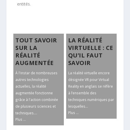
entités.
TOUT SAVOIR
LA RÉALITÉ
SUR LA
VIRTUELLE : CE
RÉALITÉ
QU’IL FAUT
AUGMENTÉE
SAVOIR
À l'instar de nombreuses
La réalité virtuelle encore
autres technologies
désignée VR pour Virtual
actuelles, la réalité
Reality en anglais se réfère
augmentée fonctionne
à l’ensemble des
grâce à l'action combinée
techniques numériques par
de plusieurs sciences et
lesquelles...
Plus ...
techniques....
Plus ...