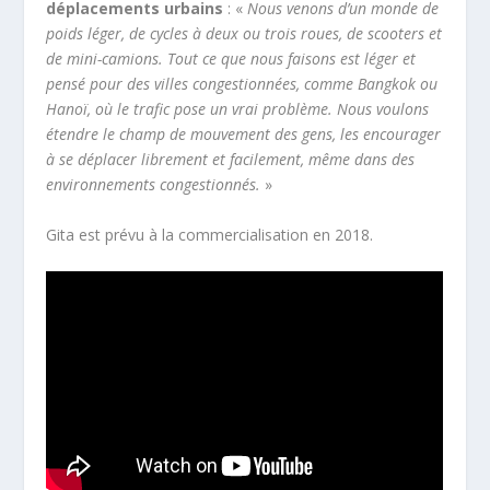
déplacements urbains
: «
Nous venons d’un monde de
poids léger, de cycles à deux ou trois roues, de scooters et
de mini-camions. Tout ce que nous faisons est léger et
pensé pour des villes congestionnées, comme Bangkok ou
Hanoï, où le trafic pose un vrai problème. Nous voulons
étendre le champ de mouvement des gens, les encourager
à se déplacer librement et facilement, même dans des
environnements congestionnés.
»
Gita est prévu à la commercialisation en 2018.