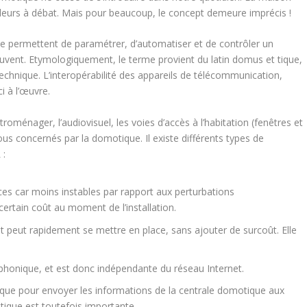
ailleurs à débat. Mais pour beaucoup, le concept demeure imprécis !
pe permettent de paramétrer, d’automatiser et de contrôler un
ouvent. Etymologiquement, le terme provient du latin
domus
et
tique
,
technique. L’interopérabilité des appareils de télécommunication,
i à l’œuvre.
troménager, l’audiovisuel, les voies d’accès à l’habitation (fenêtres et
tous concernés par la domotique. Il existe différents types de
 :
nces car moins instables par rapport aux perturbations
certain coût au moment de l’installation.
 et peut rapidement se mettre en place, sans ajouter de surcoût. Elle
phonique, et est donc indépendante du réseau Internet.
ique pour envoyer les informations de la centrale domotique aux
tique est toutefois importante.