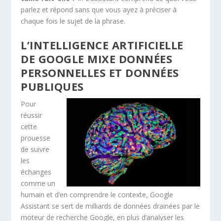
parlez et répond sans que vous ayez à préciser à
chaque fois le sujet de la phrase.
L’INTELLIGENCE ARTIFICIELLE
DE GOOGLE MIXE DONNÉES
PERSONNELLES ET DONNÉES
PUBLIQUES
Pour
réussir
cette
prouesse
de suivre
les
échanges
comme un
humain et d’en comprendre le contexte, Google
Assistant se sert de milliards de données drainées par le
moteur de recherche Google, en plus d’analyser les