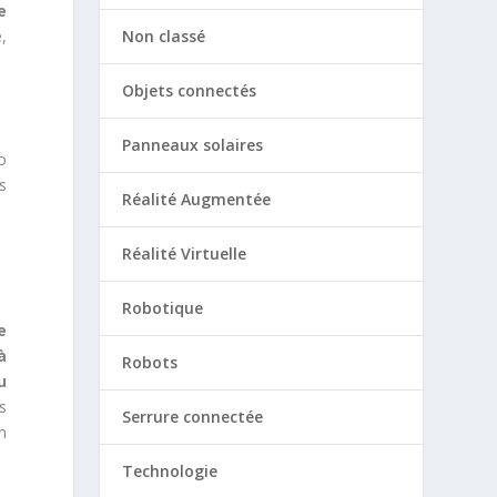
e
Non classé
é,
Objets connectés
Panneaux solaires
o
s
Réalité Augmentée
Réalité Virtuelle
Robotique
le
à
Robots
u
s
Serrure connectée
n
Technologie