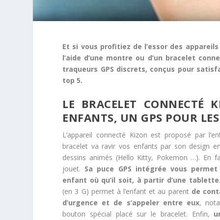
Et si vous profitiez de l’essor des apparei
l’aide d’une montre ou d’un bracelet conne
traqueurs GPS discrets, conçus pour satis
top 5.
LE BRACELET CONNECTÉ K
ENFANTS, UN GPS POUR LE
L’appareil connecté Kizon est proposé par l’en
bracelet va ravir vos enfants par son design 
dessins animés (Hello Kitty, Pokemon …). En fa
jouet.
Sa puce GPS intégrée vous permet d
enfant où qu’il soit, à partir d’une tablette
(en 3 G) permet à l’enfant et au parent
de cont
d’urgence et de s’appeler entre eux
, not
bouton spécial placé sur le bracelet. Enfin,
u