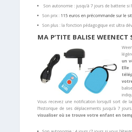
Son autonomie : jusqu’à 7 jours de batterie si l’
Son prix :
115 euros en précommande sur le si
Son plus : la fonction pédagogique est ultra d
MA P’TITE BALISE WEENECT
Weene
légèr
un v
Elle
télé
votr
bali
indiq
Vous recevez une notification lorsqu’il sort de
l’historique de ses déplacements jusqu’à 7 jours
visualiser où se trouve votre enfant en temp
Son autonomie : 4 jours (7 jours si vous l’éteign