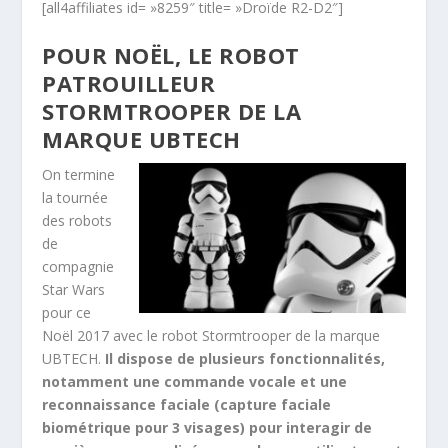
[all4affiliates id= »8259″ title= »Droïde R2-D2″]
POUR NOËL, LE ROBOT
PATROUILLEUR
STORMTROOPER DE LA
MARQUE UBTECH
On termine
la tournée
des robots
de
compagnie
Star Wars
pour ce
Noël 2017 avec le robot Stormtrooper de la marque
UBTECH.
Il dispose de plusieurs fonctionnalités,
notamment une commande vocale et une
reconnaissance faciale (capture faciale
biométrique pour 3 visages) pour interagir de