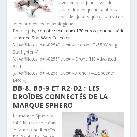
avez de quoi jouer avec des
petits drones qui ne sont pas
tant des jouets que ça, au vu de
leurs prouesses technologiques.
Pour le prix,
comptez minimum 170 euros pour acquérir
un drone Star Wars Collector.
[all4affiliates id= »8254″ title= »Le drone T-65 X-Wing
Starfighter »]
[all4affiliates id= »8255″ title= » Drone TIE Advanced
X1″]
[all4affiliates id= »8256″ title= »Drone 74-Z Speeder
Bike »]
BB-8, BB-9 ET R2-D2 : LES
DROÏDES CONNECTÉS DE LA
MARQUE SPHERO
La marque Sphero a
raflé la mise en créant
le fameux petit droïde
BB-8 qui a fait (entre