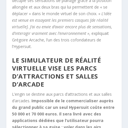
décuple ses sensations de planage grâce à la position
allongée et aux deux bras qui lui permettent de « se
déplacer » dans le monde virtuel de son choix. «
L’idée
est venue en essayant les premiers casques [de réalité
virtuelle]. J’ai eu envie d’avoir encore plus de sensations,
d’interagir vraiment avec l’environnement »,
expliquait
Grégoire Arcache, l’un des trois cofondateurs de
l’Hypersuit.
LE SIMULATEUR DE RÉALITÉ
VIRTUELLE VISE LES PARCS
D’ATTRACTIONS ET SALLES
D’ARCADE
L’engin se destine aux parcs d’attractions et aux salles
d’arcades.
Impossible de le commercialiser auprès
du grand public car un seul Hypersuit coûte entre
50 000 et 70 000 euros. Il sera livré avec des
applications dédiées que l’utilisateur pourra
sélectionner à sa guise : voler dans les airs,