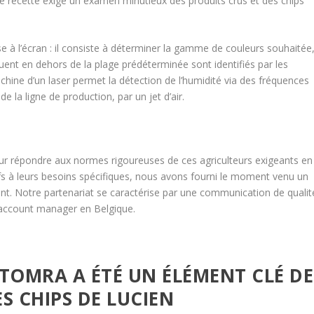
 recette exige un examen minutieux des produits crus et des chips
e à l’écran : il consiste à déterminer la gamme de couleurs souhaitée
ituent en dehors de la plage prédéterminée sont identifiés par les
achine d’un laser permet la détection de l’humidité via des fréquences
e la ligne de production, par un jet d’air.
r répondre aux normes rigoureuses de ces agriculteurs exigeants en
tifs à leurs besoins spécifiques, nous avons fourni le moment venu un
nt. Notre partenariat se caractérise par une communication de qualit
 account manager en Belgique.
 TOMRA A ÉTÉ UN ÉLÉMENT CLÉ DE
S CHIPS DE LUCIEN