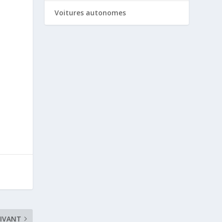
e
Voitures autonomes
IVANT