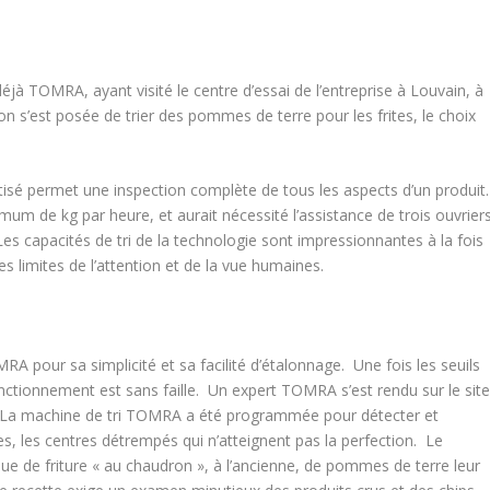
éjà TOMRA, ayant visité le centre d’essai de l’entreprise à Louvain, à
 s’est posée de trier des pommes de terre pour les frites, le choix
tisé permet une inspection complète de tous les aspects d’un produit
mum de kg par heure, et aurait nécessité l’assistance de trois ouvrier
s capacités de tri de la technologie sont impressionnantes à la fois
s limites de l’attention et de la vue humaines.
RA pour sa simplicité et sa facilité d’étalonnage. Une fois les seuils
fonctionnement est sans faille. Un expert TOMRA s’est rendu sur le sit
ls. La machine de tri TOMRA a été programmée pour détecter et
es, les centres détrempés qui n’atteignent pas la perfection. Le
ue de friture « au chaudron », à l’ancienne, de pommes de terre leur