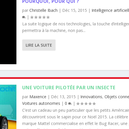
POURQUOI, POUR QUI ?
par
Christelle Ibach
|
Déc 15, 2015
|
Intelligence artificiel
|
La suite logique de nos technologies, la touche d’intellige
permettra à la machine, non pas...
LIRE LA SUITE
UNE VOITURE PILOTÉE PAR UN INSECTE
par
Maxence
|
Déc 13, 2015
|
Innovations
,
Objets conn
Voitures autonomes
|
0
|
C’est un cadeau un peu particulier que les petits Américai
découvriront sous le sapin pour ce Noël 2015. La célèbre
marque Mattel commercialise en effet le Bug Racer, une 