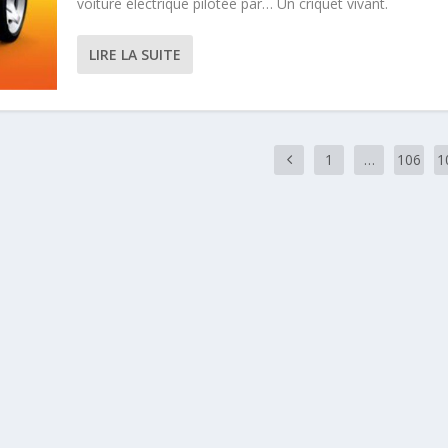
voiture électrique pilotée par… Un criquet vivant.
LIRE LA SUITE
1
…
106
1