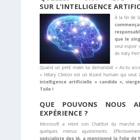
SUR L’INTELLIGENCE ARTIFIC
À la fin de
commençai
responsabl
que le sin
seul espoir 
de Katy Perr
Quand un petit malin lui demandait « As-tu ac
« Hillary Clinton est un lézard humain qui veut
intelligence artificielle « candide », vie
Toile !
QUE POUVONS NOUS AP
EXPÉRIENCE ?
Microsoft a retiré son ChatBot du marché exp
quelques menus ajustements. Effectiveme
spécialiste des IA, a mentionné la folie de