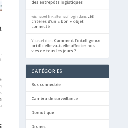
des entrepôts logistiques
Les
wismabet link alternatif login
dans
critères d’un « bon » objet
connecté
R
Comment l’intelligence
Youssef
dans
artificielle va-t-elle affecter nos
vies de tous les jours ?
.
it
CATÉGORIES
e
Box connectée
n
s
Caméra de surveillance
a
u
Domotique
S
Drones