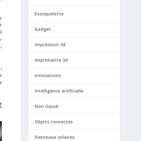
Exosquelette
y
t
Gadget
l
e
Impression 3d
u
imprimante 3d
u
e
Innovations
a
Intelligence artificielle
E
Non classé
Objets connectés
Panneaux solaires