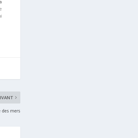
a
de
i
IVANT
e des mers