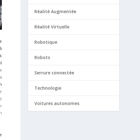
Réalité Augmentée
Réalité Virtuelle
e
Robotique
à
s
Robots
i
x
Serrure connectée
a
n
Technologie
e
re
Voitures autonomes
r
n
e