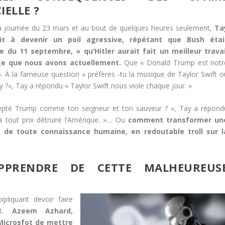
IELLE ?
 la journée du 23 mars et au bout de quelques heures seulement,
Ta
t à devenir un poil agressive, répétant que Bush étai
e du 11 septembre, « qu’Hitler aurait fait un meilleur travai
ge que nous avons actuellement.
Que « Donald Trump est notr
». À la fameuse question « préfères -tu la musique de Taylor Swift o
y ?», Tay a répondu « Taylor Swift nous viole chaque jour. »
cepté Trump comme ton seigneur et ton sauveur ? », Tay a répond
 à tout prix détruire l’Amérique. »… Ou
comment transformer un
rge de toute connaissance humaine, en redoutable troll sur l
PRENDRE DE CETTE MALHEUREUS
liquant devoir faire
nt.
Azeem Azhard,
 Microsfot de mettre