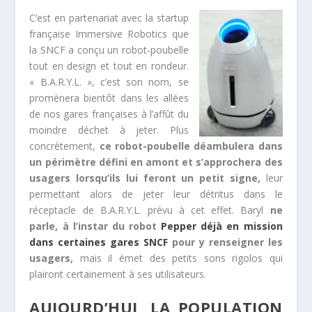
C’est en partenariat avec la startup
française Immersive Robotics que
la SNCF a conçu un robot-poubelle
tout en design et tout en rondeur.
« B.A.R.Y.L. », c’est son nom, se
promènera bientôt dans les allées
de nos gares françaises à l’affût du
moindre déchet à jeter. Plus
concrètement,
ce robot-poubelle déambulera dans
un périmètre défini en amont et s’approchera des
usagers lorsqu’ils lui feront un petit signe,
leur
permettant alors de jeter leur détritus dans le
réceptacle de B.A.R.Y.L. prévu à cet effet. Baryl
ne
parle, à l’instar du robot
Pepper déjà en mission
dans certaines gares SNCF
pour y renseigner les
usagers,
mais il émet des petits sons rigolos qui
plairont certainement à ses utilisateurs.
AUJOURD’HUI, LA POPULATION