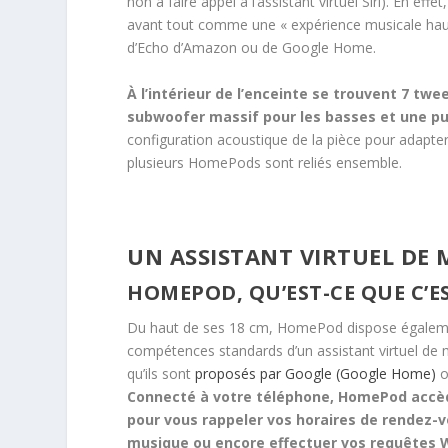
non à faire appel à l’assistant virtuel Siri). En effe
avant tout comme une « expérience musicale haut
d’Echo d’Amazon ou de Google Home.
À l’intérieur de l’enceinte se trouvent 7 tw
subwoofer massif pour les basses et une pu
configuration acoustique de la pièce pour adapte
plusieurs HomePods sont reliés ensemble.
UN ASSISTANT VIRTUEL DE 
HOMEPOD, QU’EST-CE QUE C’ES
Du haut de ses 18 cm, HomePod dispose égalem
compétences standards d’un assistant virtuel de m
qu’ils sont
proposés par Google (Google Home)
Connecté à votre téléphone, HomePod accè
pour vous rappeler vos horaires de rendez-vo
musique ou encore effectuer vos requêtes 